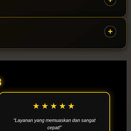
8
★★★★★
“Layanan yang memuaskan dan sangat
cepat!”