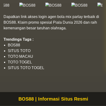
Dapatkan link akses login agen bola mix parlay terbaik di
BOS88. Klaim promo spesial Piala Dunia 2026 dan raih
kemenangan besar taruhan olahraga.
Trendings Tags :
BOS88
SITUS TOTO
TOTO MACAU
TOTO TOGEL
SITUS TOTO TOGEL
BOS88 | Informasi Situs Resmi