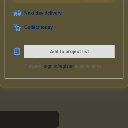
Next day delivery
Collect today
Add to project list
PleaseÃ‚
sign in/register
to save items.