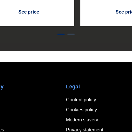
See price
See pri
ny
Legal
Content policy
Cookies policy
Modern slavery
es
Privacy statement