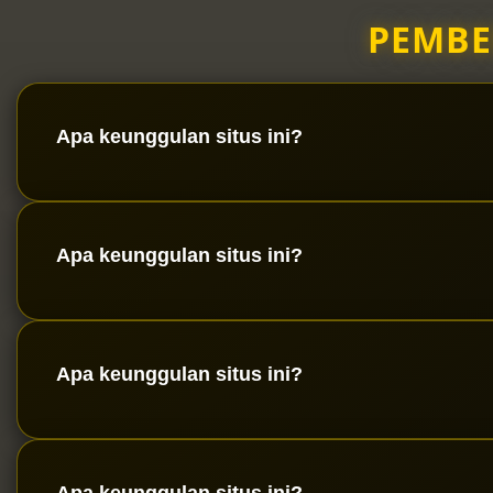
PEMBE
Apa keunggulan situs ini?
Kami memberikan layanan terbaik untuk pelanggan.
Apa keunggulan situs ini?
Kami memberikan layanan terbaik untuk pelanggan.
Apa keunggulan situs ini?
Kami memberikan layanan terbaik untuk pelanggan.