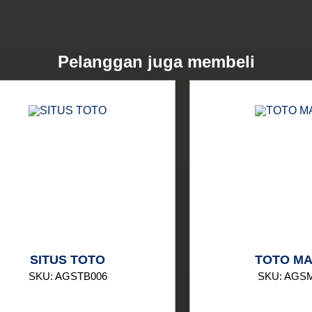
Pelanggan juga membeli
SITUS TOTO
TOTO M
SKU: AGSTB006
SKU: AGS