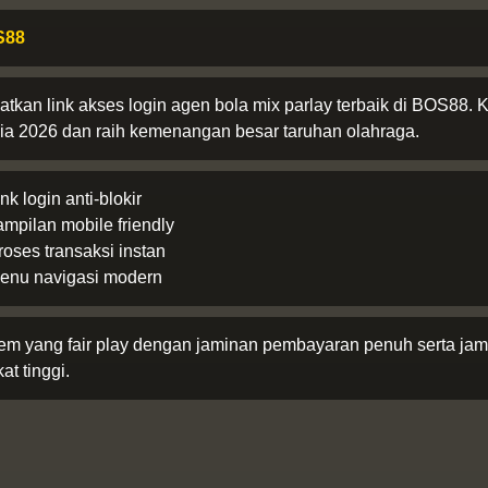
S88
tkan link akses login agen bola mix parlay terbaik di BOS88. 
ia 2026 dan raih kemenangan besar taruhan olahraga.
nk login anti-blokir
mpilan mobile friendly
oses transaksi instan
enu navigasi modern
tem yang fair play dengan jaminan pembayaran penuh serta ja
kat tinggi.