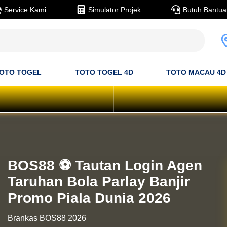
Service Kami
Simulator Projek
Butuh Bantu
OTO TOGEL
TOTO TOGEL 4D
TOTO MACAU 4D
BOS88 ⚽️ Tautan Login Agen
Taruhan Bola Parlay Banjir
Promo Piala Dunia 2026
Brankas BOS88 2026