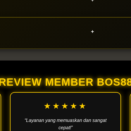
+
+
REVIEW MEMBER BOS8
★★★★★
“Layanan yang memuaskan dan sangat
cepat!”