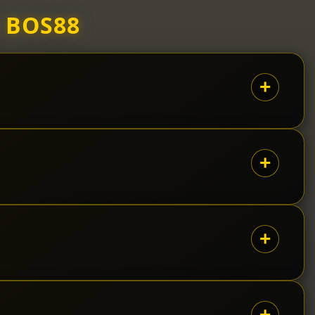
 BOS88