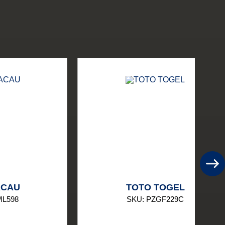
Nex
ACAU
TOTO TOGEL
ML598
SKU: PZGF229C